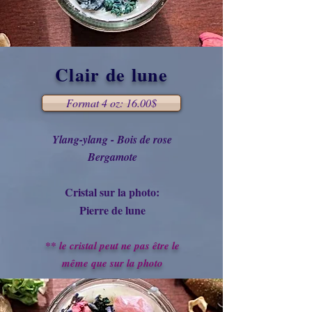
Clair de lune
Format 4 oz: 16.00$
Ylang-ylang - Bois de rose
Bergamote
Cristal sur la photo:
Pierre de lune
** le cristal peut ne pas être le
même que sur la photo