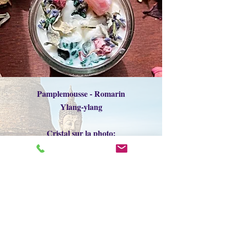
Pamplemousse - Romarin
Ylang-ylang
Cristal sur la photo:
Agate Bostwana
** le cristal peut ne pas être le
même que sur la photo
Format 4 oz: 16.00$