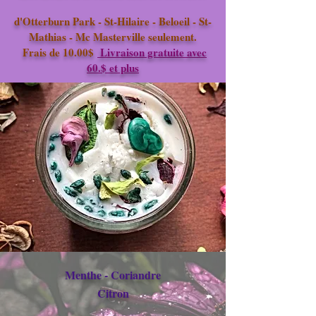
d'Otterburn Park - St-Hilaire - Beloeil - St-
Mathias - Mc Masterville seulement.
Frais de 10.00$
Livraison gratuite avec
60.$ et plus
Menthe - Coriandre
Citron