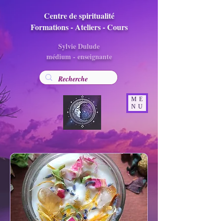
Centre de spiritualité
Formations - Ateliers - Cours
Sylvie Dulude
médium - enseignante
ME
NU