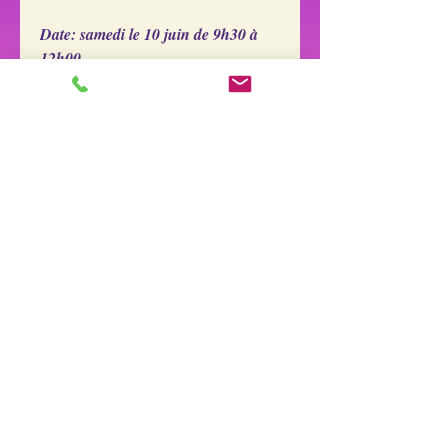
Date: samedi le 10 juin de 9h30 à
12h00
Coût: 25.$
Avec documentation: 5.$
supplémentaire. (facultatif)
Endroit: Boutique l'émeraude, au 98
bl. Laurier à Beloeil
​Grand stationnement à l'arrière par
la rue Brousseau.
Sylvie Dulude- Tous droits
réservés 2016-2026 ©