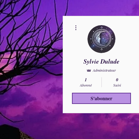
Plus d'actions
Sylvie Dulude
Administrateur
1
0
Abonné
Suivi
S'abonner