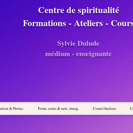
Centre de spiritualité
Formations - Ateliers - Cour
Sylvie Dulude
médium - enseignante
cation & Protec.
Form. soins & nett. énerg.
Cours/Ateliers
C