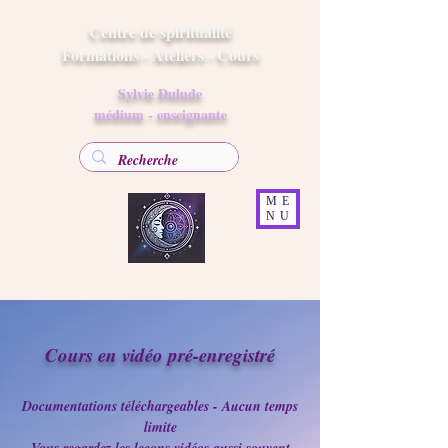
Centre de spiritualité
Formations - Ateliers - Cours
Sylvie Dulude
médium - enseignante
ME
NU
Cours en vidéo pré-enregistré
Documentations téléchargeables - Aucun temps
limite